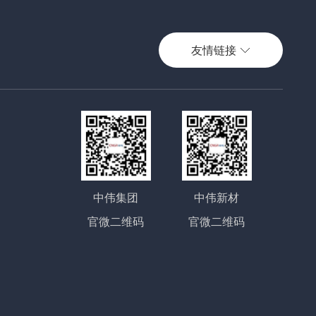
友情链接
中伟集团
中伟新材
官微二维码
官微二维码