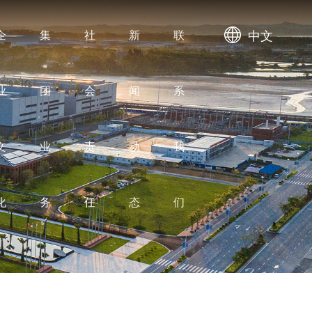
中文
企
集
社
新
联
业
团
会
闻
系
文
业
责
动
我
化
务
任
态
们