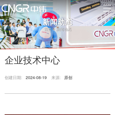
新闻动态
首页
>
新闻动态
企业技术中心
创建日期:
2024-08-19
来源:
原创