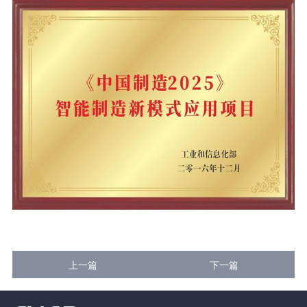
上一篇
下一篇