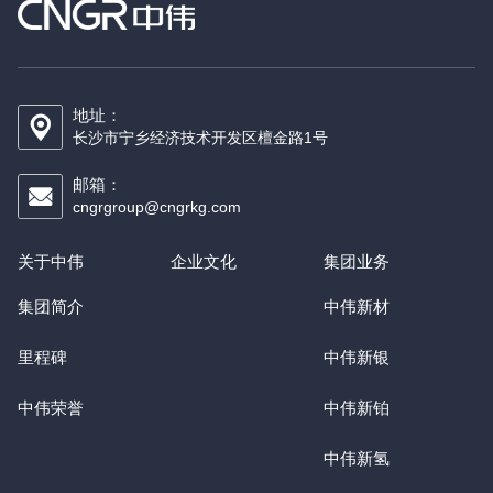
地址：
长沙市宁乡经济技术开发区檀金路1号
邮箱：
cngrgroup@cngrkg.com
关于中伟
企业文化
集团业务
集团简介
中伟新材
里程碑
中伟新银
中伟荣誉
中伟新铂
中伟新氢