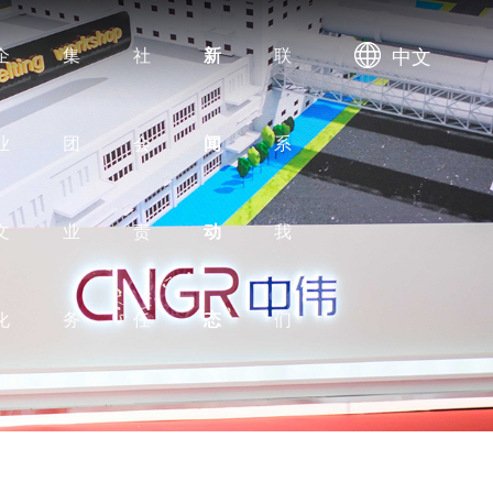
中文
企
集
社
新
联
业
团
会
闻
系
文
业
责
动
我
化
务
任
态
们